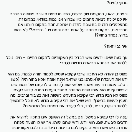
מחוץ למים?
ובפרט, שאנו, במקומם של הדגים, היינו מנסחים תשובה פשוטה בהרבה.
אין לנו יכולת לצאת מהמים כיון שבחוץ אנו נמות בוודאי. במקום זה,
מתפלפלים הדגים בתשובה למדנית ארוכה. 'ומה במקום חיותנו אנו
מתייראים, במקום מיתתנו על אחת כמה וכמה ש...' נתיירא?! לא נמות
בחוץ. נפחד בחוץ?!
איך נבין זאת?
אך כעת שאנו יודעים שיש הבדל בין האקווריום ל'מקום החיים' – הים, נוכל
ללמוד את הגמרא בהארה חדשה לגמרי.
פפוס בן יהודה לא התכוון שרבי עקיבא יפסיק ללמוד תורה לגמרי. גם הוא
ידע את העובדה ש'אומתנו בני ישראל אינה אומה אלא בתורותיה' (לשון
רס"ג, אמונות ודעות מאמר שלישי אות ז). בפרט לדעתם של המפרשים
שפפוס עצמו הוא אותו פפוס המוזכר מספר פעמים כתנא קדוש בעצמו.
פפוס לא הבין מדוע רבי עקיבא מתעקש לעשות זאת בציבור וברבים. מה
הענין לעשות בלאגן? הוא שאל את רבי עקיבא. מדוע לא תוכל להמשיך
ללמוד בשקט, בבית, לבד, בלי לעורר את חמתם של הרומאים?
עונה לו רבי עקיבא במשל. וגם במשל זה השועל אינו מתכוון להוציא את
הדגים ליבשה. שם, הוא יודע, ודאי שהם ימותו. אך יש לו הצעה מפתה
אחרת. באו צאו החוצה, נקים לכם בריכות דגים! נבנה לכם אקווריומים