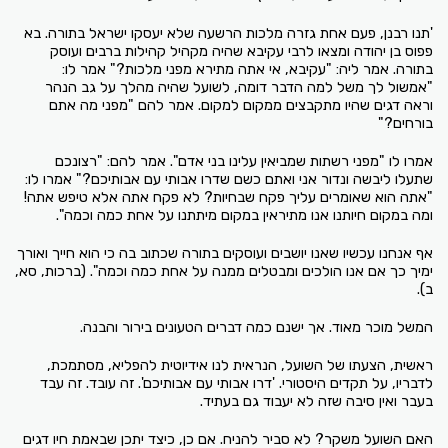
'תנו רבנן, פעם אחת גזרה מלכות הרשעה שלא יעסקו ישראל בתורה. בא
פפוס בן יהודה ומצאו לרבי עקיבא שהיה מקהיל קהילות ברבים ועוסק
בתורה. אמר ליה: "עקיבא, אי אתה מתירא מפני מלכות?" אמר לו:
"אמשול לך משל למה הדבר דומה, לשועל שהיה מהלך על גב הנהר
וראה דגים שהיו מתקבצים ממקום למקום. אמר להם "מפני מה אתם
בורחים?"
אמרו לו "מפני רשתות שמביאין עלינו בני אדם". אמר להם: "רצונכם
שתעלו ליבשה ונדור אני ואתם כשם שדרו אבותי עם אבותיכם?" אמרו לו:
"אתה הוא שאומרים עליך פקח שבחיות? לא פקח אתה אלא טיפש אתה!
ומה במקום חיותנו אנו מתיראין במקום מיתתנו על אחת כמה וכמה".
אף אנחנו עכשיו שאנו יושבים ועוסקים בתורה שכתוב בה כי הוא חייך ואורך
ימיך כך אם אנו הולכים ומבטלים ממנה על אחת כמה וכמה". (ברכות, סא,
ב).
המשל מוכר מאוד. אך ישנם כמה דברים הטעונים בירור והבנה.
ראשית, הצעתו של השועל, הנראית לנו אידיוטית להפליא, מסתמכת,
לדבריו, על תקדים היסטורי. 'דרו אבותי עם אבותיכם'. זה עובד. זה עבד
בעבר ואין סיבה שזה לא יעבוד גם בעתיד.
האם השועל משקר? לא סביר להניח. אם כן, כיצד יתכן שבאמת חיו דגים