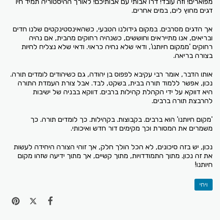
מפוארים! וזה עובד! דרו אבותי עם אבותיכם! לאורך ההיסטוריה תמיד חיו
דגים מחוץ לים, במים אחרים.
אך הדגים מסרבים. במקום גידולנו הטבעי, כשהאינסטינקטים שלנו חדים
ובריאים, אנו מתייראים וחוששים, כשנהיה רחוקים מהבית, אם נהיה
רחוקים 'ממקום חיותנו', ודאי שלא נחיה כראוי. ודאי שלא נצליח לחיות
בצורה בריאה.
אותו הדבר, אומר רבי עקיבא לפפוס בן יהודה, גם כשיהודים לומדים תורה.
נכון, אפשר ללמוד תורה בבית, בשקט, לבד. אבל צורת העמדת התורה
היא דווקא על ידי הקהלת קהילות ברבים. דווקא בבניה של ישיבות
להרבצת תורה ברבים.
'מקום חיותנו' הוא ברבים. בקבוצות. בקהילות. כך לומדים תורה. כך
משמרים את המסורת וכך מקימים דור חדש ואיכותי.
נכון, יש בזה סיכונים, לא הכל הולך חלק, אך זוהי הצורה היחידה לעשות
את זה נכון. מתוך התמודדויות, מתוך קשיים, אך מתוך ידיעה שזהו מקום
חיותנו!
ויחי