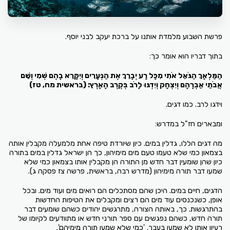
פרשת השבוע מלמדת אותנו על ברכת יעקב לבני יוסף.
בתוך דבריו הוא אומר כך:
הַמַּלְאָךְ הַגֹּאֵל אֹתִי מִכָּל רָע יְבָרֵךְ אֶת הַנְּעָרִים וְיִקָּרֵא בָהֶם שְׁמִי וְשֵׁם
אֲבֹתַי אַבְרָהָם וְיִצְחָק וְיִדְגּוּ לָרֹב בְּקֶרֶב הָאָרֶץ: (בראשית מח, טז)
וידגו לרב. כמו דגים.
ומבארים חז"ל במדרש:
מה דגים הללו, גדלין במים. כיון שיורדת טיפה אחת מלמעלה מקבלין אותה
בצמאון כמי שלא טעמו טעם מים מימיהון, כך הן ישראל גדלין במים בתורה
כיון שהן שומעין דבר חדש מן התורה הן מקבלין אותו בצמאון כמי שלא
שמעו דבר תורה מימיהון (מדרש רבה, בראשית, פרשה צז פסקה ג).
הדגים, חיים במים. היכן שהם מסתכלים הם רואים מים ועוד מים. ובכל
אופן, כשנכנסים עוד מים הם רצים ומקבלים את הטיפות החדשות
בהתרגשות. כך, באותה הצורה, מתרגשים יהודים כשהם שומעים דבר
תורה חדש, כשהם נפגשים עם ספר תורני חדש או מתוודעים לקיומו של
רעיון אותו לא שמעו בעבר. 'כמי שלא שמעו תורה מימיהם'.