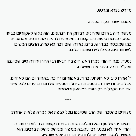
מדרש נפלא ומרגש.
אמנם, ישנה בעיה טכנית.
מעשה היה באדם שהחליט לבדוק את הנתונים. הוא ניגש לאקווריום בביתו
וטפטף פנימה טיפות מים קטנות. הוא ציפה לראות את הדגים מסתערים,
כמו שמובטח במדרש, ברם. נאדה. שום דבר לא קרה. הדגים המשיכו
לשחות בים, כאילו לא השתנה כלום.
נסער, פנה היהודי למרן ראש הישיבה הגאון רבי אהרן יהודה לייב שטיינמן
זצוק"ל והציג בפניו את השאלה.
ר' אהרן לייב לא הופתע. ברור. באקווריום זה כך. באקווריום הם לא זזים,
אבל בים זה אחרת. בסביבת הגידול הטבעית שלהם הם ערים לכל שינוי,
שם הם מקבלים כל טיפה בצימאון ובשמחה.
***
מצוידים בהסברו של הרב שטיינמן נוכל לגשת אל גמרא פלאית אחרת:
הימים, ימי שלטון רומי. המלכות גוזרת גזירות קשות נגד לומדי התורה.
ויהודי אחד לא נכנע. רבי עקיבא ממשיך ומקהיל קהילות ברבים. הוא
ממשיך למסור שיעורים ולהרביץ תורה באלפי שומעיו.