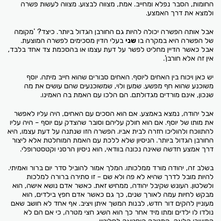
החומות, הסבר נפלא ומחייב. אמת, מצווה לבצוע. מצווה לעשות פשרה
ולמצא את דרך האמצע.
אבל אותה הפשרה יכולה להיות גם החורבן הגדול ביותר. כיצד? 'מקומה
של הפשרה היא במקרה בו
שני
בעלי הדין מסכימים לפשרה המוצעת.
אבל כאשר הדיין מחליט לפשר על דעת עצמו או בהסכמת צד אחד בלבד,
אין זה אלא חורבן'.
יש כאן ויכוח בין האחים ליוסף. האחים סבורים שהוא חייב מיתה. יוסף
משוכנע שהוא חף מפשע. שמען ולוי, שמשוכנעים שהם עושים את מה
שנכון, אינם מורדים מגדולתם. הם הלכו עם האמת בה האמינו.
אבל יהודה, נמצא באמצע. אם הוא הסכים עם האחים, היה עליו לאפשר
את מותו של יוסף. אם הוא חולק עליהם וסובר שהצדק עם יוסף – היה עליו
להתווכח ולהוליכו חזרה לבית אביו. הפשרה הזו שנתנה על דעת עצמו, היא
החורבן הגדול ביותר. הניסיון שלא ללכת עם האמת המוחלטת אלא ליצור
דרך אמצע חדשה שאינה נכונה בוודאי, הוא ניסיון הרסני וקטסטרופלי.
בשלב זה, יהודה מורד ממלכותו. המלך אמור להוביל סדר יום ברור ואמיתי.
להיות מובל לדרך שהיא לא פה ולא שם – זו סתירה ברורה למלכות
ולשלטון. העונש שקיבל יהודה, ממחיש זאת. כאשר אדם נושא אישה, הוא
מבקש לחיות עמה לאורך שנים, כך גם כאשר אדם חפץ בילדים, הוא
מעוניין להקים דור חדש, לבנות המשך איתן ויציב. אף אחד לא חושב שאם
נולדו לו ילדים ומתו מיד אחר כך הוא השיג חצי מטרה, כי אם הם לא
המשיכו הלאה, המטרה הוחטאה לחלוטין.