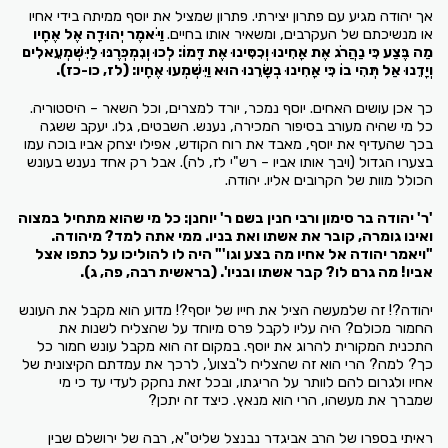
אך יהודה מגיע עם פתרון יצירתי. פתרון שמציל את יוסף ממיתה בידי אחיו
או מנשיכתם של העקרבים, ומשאיר אותו בחיים.
וַיֹּאמֶר יְהוּדָה אֶל אֶחָיו
מַה בֶּצַע כִּי נַהֲרֹג אֶת אָחִינוּ וְכִסִּינוּ אֶת דָּמוֹ: לְכוּ וְנִמְכְּרֶנּוּ לַיִּשְׁמְעֵאלִים
וְיָדֵנוּ אַל תְּהִי בוֹ כִּי אָחִינוּ בְשָׂרֵנוּ הוּא וַיִּשְׁמְעוּ אֶחָיו: (לז, כו-כז).
כך אכן עושים האחים. יוסף נמכר, יורד למצרים, וכל השאר – היסטוריה.
כל מי שהיה מעורב בסיפור המכירה, נענש. השבטים, גלו. יעקב ששגה
בכך שהעדיף את יוסף, מאבד את רוח הקודש, אפילו יצחק אביו בוכה עמו
בצערו הגדול (ויבך אותו אביו – רש"י לז, לה). אבל רק אחד נענש בעונש
הכולל מוות של הקרובים אליו. יהודה.
'ר' יהודה בר סימון ורבי חנין בשם ר' יוחנן: כל מי שהוא מתחיל במצוה
ואינו גומרה, קובר את אשתו ואת בניו. ממי אתה למד? מיהודה.
"ויאמר יהודה אל אחיו מה בצע וגו'" היה לו להוליכו על כתפו אצל
אביו! מה גרם לו? קבר אשתו ובניו'. (בראשית רבה, פה, ג).
יהודה?! זה שלמעשה הציל את חייו של יוסף?! מדוע הוא מקבל את העונש
החמור מכולם? היה עליו לקבל פרס מיוחד על שהצליח לשנות את
התכנית המקורית להרוג את יוסף. במקום זה הוא מקבל עונש חמור כל
כך? למה? הרי הוא זה שהצליח ל'בצוע', לרכך את עמדתם הקיצונית של
אחיו ולגרום להם לוותר על הריגתו, ובכל זאת נחקק לעדי עד כי מי
שמברך את מעשהו, הרי הוא מנאץ. כיצד זה יתכן?
ראיתי בספרו של הרב אביגדר נבנצל שליט"א, רבה של ירושלם שבין