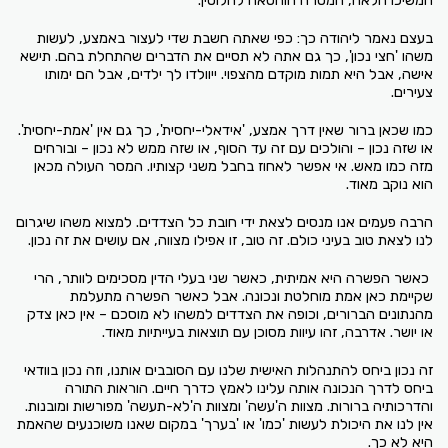
בעצם נאמר ליהודה כך: כפי שאתה חשבת שדי לעצור באמצע, לעשות
משהו 'חצי נכון', כך גם אתה לא תסיים את הדברים שהתחלת בהם. תישא
אישה, אבל היא תמות מוקדם מהצפוי. ייוולדו לך ילדים, אבל הם ימותו
צעירים.
כמו שכאן ברור שאין דרך אמצע, 'אידאלי-יחסית', כך גם אין 'אמת-יחסית'.
או שזה נכון – והולכים עם זה עד הסוף, או שזה ממש לא נכון – ובורחים
מזה כמו מאש. אי אפשר לאחוז בחבל משני קצותיו. המסר העולה מכאן
הוא נוקב מאוד.
הרבה פעמים אנו מנסים לצאת ידי חובת כל הצדדים. למצוא משהו שיגרום
לנו לצאת טוב בעיני כולם. זה טוב, זו אפילו מצווה, אם עושים את זה נכון.
כאשר הפשרה היא אמיתית, כאשר שני בעלי הדין מסכימים לוותר, הרי
שקיימת כאן אמת מוחלטת ונכונה. אבל כאשר הפשרה מתעלמת
מהנתונים הברורים, וכופה את הצדדים למשהו לא מוסכם – אין כאן צדק
או יושר. אדרבה, זהו עיוות מסוכן עם תוצאות בעייתיות מאוד.
זה נכון ביחס להתנהלות האישית שלנו עם הסובבים אותנו, וזה נכון בוודאי
ביחס לדרך הנכונה אותה עלינו לאמץ כדרך חיים. הוראות התורה
והדרכותיה ברורות. מצוות ה'עשה' ומצוות ה'לא-תעשה' מפורשות ומובנות.
אין לנו את היכולת לעשות 'כמו' או 'בערך' במקום שאנו משוכנעים שהאמת
היא לא כך.