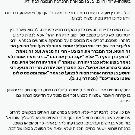
בשולחן-ערוך (חו"מ, יב, ב) מבוארת ההנהגה הנכונה לבתי דין:
'וכל בית דין שעושה פשרה תמיד הרי זה משובח' 'אף על פי ששמע דבריהם
ויודע להיכן הדין נוטה, מצוה לבצוע'.
ישנה מצוה לדיינים הבאים לדון במקרה הבא לפניהם, למצוא פשרה בין
הנידונים. לא להגיע למצב של 'יקוב הדין את ההר' אלא לנסות להגיע
לפתרון מוסכם. דברים אלו מבוססים על מחלוקת אמוראים בגמרא:
'רבי
אליעזר בנו של רבי יוסי הגלילי אומר: אסור לבצוע! וכל הבוצע הרי
זה חוטא, וכל המברך את הבוצע - הרי זה מנאץ. ועל זה נאמר:
"בוצע ברך נאץ ה'" אלא "יקוב הדין את ההר"... רבי מאיר אומר: לא
נאמר בוצע אלא כנגד יהודה, שנאמר "ויאמר יהודה אל אחיו, מה
בצע כי נהרוג את אחינו". וכל המברך את יהודה, הרי זה מנאץ. רבי
יהושע בן קרחה אומר: מצוה לבצוע! שנאמר "אמת ומשפט שלום
שפטו בשעריכם"' (סנהדרין, ו, ב).
נחלקו חכמינו אם יש לחתור לפשרה. להלכה נפסק כדעתו של רבי יהושע
בן קרחה האומר שמצווה לבצוע וכך אכן מוטל על הדיינים לנהוג גם
בימינו.
אם כן, עלינו להבין דבר-פלא המופיע בפרשתנו. האחים מבקשים להרוג
את יוסף. ראובן מנסה להציל את יוסף מידי האחים ומציע להשליך אותו אל
בור מלא בנחשים ועקרבים, כשבדעתו להגיע אחר-כך ולהוציאו משם,
בהנחה שהוא יישאר בחיים. תכנית שלא יצאה אל הפועל, בסופו של דבר.