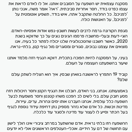
מסקנה עצמאית יש השפעה על הסובבים אותנו. אל לו לאדם לראות את
עצמו כפרט בודד, חסר אחריות סביבתית. 'ראה' אומר משה, אנכי נותן
'לפניכם'. כל החלטה שתקבל אתה, איש בודד, תשפיע אוטומטית על
'לפניכם', על האנושות כולה.
מגפת הקורונה גרמה לרבים לעשות חשבון-נפש אודות אפסיות-האדם.
הוגי-דעות ובעלי-מחשבה פרסמו הגיגים נוגים על כך שדווקא בשנת
2020, כאשר חשבנו שהטכנולוגיה שלנו יכולה לפתור כל בעיה, אנו
מוצאים את עצמנו נבוכים, סגורים ומסוגרים מול נגיף קטן, בלתי-נראה.
בעיני, על המסקנה להיות הפוכה בתכלית. דווקא הנגיף הזה מלמד אותנו
שיעור בהשפעתנו העצומה על העולם.
קוביד 19 התפרץ לראשונה בוואהן שבסין. איך הוא הצליח לשתק עולם
שלם?
באמצעותנו. אנחנו, בני האדם, הובלנו את הנגיף הקטן וחסר היכולות הזה
מסע חובק עולם. בלי לשים לב הפכנו משהו קטנטן וחסר משמעות לבעל
השפעה כלל עולמית. אנחנו העברנו אותו ימים ונהרות, ערים, עיירות,
מדינות ויבשות. כל אדם שלא נזהר מספיק נתן דחיפת עידוד נוספת לנגיף
בעל הכתר וסייע לו לעצור עוד מדינה ולסגור עוד כלכלה.
ההשפעה הזו בלתי נראית. אדם שהשתעל במרחב ציבורי אינו הולך לישון
עם תחושה של דם על הידיים. אוכלי-העטלפים הראשונים אולי לא יודעים