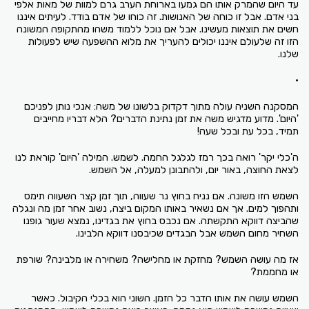
עד היום שהמרק אותו הם גמעו בארוחת הערב גרם למוות של מאות אלפי
בני אדם. אבל זו כוחה של האנושות. זה כוחו של אדם בודד. לעיתים איננו
חשים את תוצאות מעשינו. אבל אם נוכל ללמוד משהו מהתקופה המשונה
הזו זה שלעולם איננו יכולים להעריך את מלוא ההשפעה שיש לפעולות
שלנו.
•
המסקנה השניה עולה מתוך דקדוק בלשונו של משה: אנכי נותן לפניכם
'היום'. מדוע מדגיש משה את זמן נתינת הדברים? הלא דבריו מחייבים
תמיד, בכל עת ובכל שעה!
ה'כלי יקר' רואה בכך רמז לגלגל החמה. לשמש. המילה 'היום' קוראת לנו
לצאת החוצה, באור יום, ולהתבונן למעלה, אל השמש.
השמש הזו משונה. אם נניח בחוץ נר שעווה, תוך זמן קצר השעווה תימס
ותהפוך למים. אך אם נשאיר באותו המקום ביצה, נשוב אחר זמן מה ונגלה
שהביצה דווקא התקשתה. אם נכבס בחוץ את בגדינו, נמצא שעור גופנו
השחיר מחום השמש אבל הבגדים שכיבסנו דווקא הלבינו.
אז מה עושה השמש? מחזקת או מחלישה? משחירה או מלבינה? שורפת
או מחממת?
השמש עושה את אותו הדבר כל הזמן. השוני הוא בכלי הקיבול. כאשר