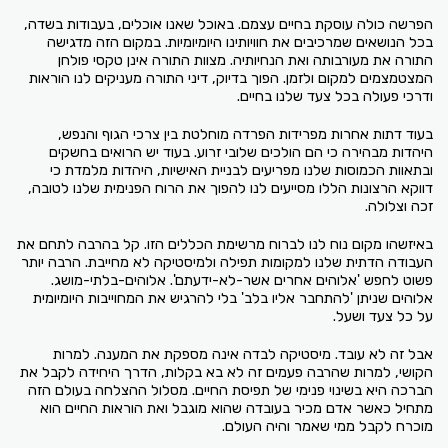
הפרשה כולה עוסקת בחיים עצמם. באוכל שאנו אוכלים, בעבודות בשדה,
בכל הנושאים שמרכיבים את חוויותינו היומיומיות. במקום הזה מדגישה
התורה את מעורבותה ואת הנחיותיה. מצוות התורה אינן טקסי פולחן
המצטמצמים למקום ולזמן. הפוך בדיוק, דיני התורה מעניקים לנו הוראות
ודרכי פעולה בכל צעד שלנו בחיים.
בעוד דתות אחרות מפרידות הפרדה מוחלטת בין צרכי הגוף והנפש,
היהדות מבהירה כי הם הולכים שלובי זרוע. בעוד יש הרואים בחשקים
ובתאוות הכמוסות שלנו מפריעים לבניית האישיות, היהדות מלמדת כי
דווקא הרצונות הללו מסייעים לנו להפוך את הרוח הפנימית שלנו לטובה,
זכה וצלולה.
באיזשהו מקום נוח לנו לברוח מרשימת הכללים הזו. קל בהרבה לתחם את
העבודה הדתית שלנו למקומות תפילה ולמיסטיקה לא מחייבת. הרבה יותר
פשוט לחפש 'אלוהים אחרים אשר-לא-ידעתם'. אלוהים-בלתי-מושג.
אלוהים שניתן 'להתחבר אליו בלב' בלי להרגיש את המחוייבות היומיומית
על כל צעד ושעל.
אבל זה לא עובד. מיסטיקה לבדה אינה מספקת את המענה. למרות
הקושי, למרות שהרבה פעמים זה לא בא בקלות, הדרך היחידה לקבל את
הברכה היא בשינוי פנימי של תפיסת החיים. מסלול ההצלחה בעולם הזה
מתחיל כאשר אדם מכיר בעובדה שהוא מוגבל ואת הוראות החיים הוא
מוכרח לקבל ממי שאמר והיה העולם.