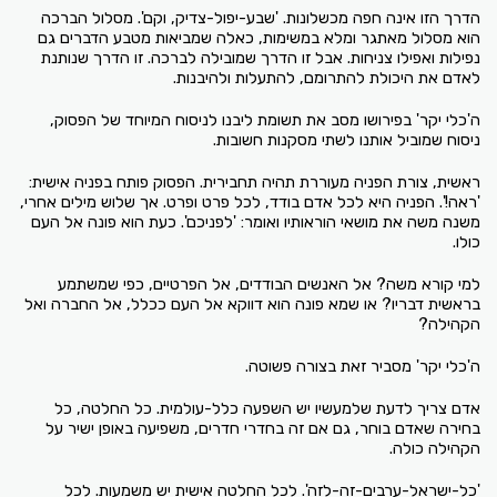
הדרך הזו אינה חפה מכשלונות. 'שבע-יפול-צדיק, וקם'. מסלול הברכה
הוא מסלול מאתגר ומלא במשימות, כאלה שמביאות מטבע הדברים גם
נפילות ואפילו צניחות. אבל זו הדרך שמובילה לברכה. זו הדרך שנותנת
לאדם את היכולת להתרומם, להתעלות ולהיבנות.
ה'כלי יקר' בפירושו מסב את תשומת ליבנו לניסוח המיוחד של הפסוק,
ניסוח שמוביל אותנו לשתי מסקנות חשובות.
ראשית, צורת הפניה מעוררת תהיה תחבירית. הפסוק פותח בפניה אישית:
'ראה!'. הפניה היא לכל אדם בודד, לכל פרט ופרט. אך שלוש מילים אחרי,
משנה משה את מושאי הוראותיו ואומר: 'לפניכם'. כעת הוא פונה אל העם
כולו.
למי קורא משה? אל האנשים הבודדים, אל הפרטיים, כפי שמשתמע
בראשית דבריו? או שמא פונה הוא דווקא אל העם ככלל, אל החברה ואל
הקהילה?
ה'כלי יקר' מסביר זאת בצורה פשוטה.
אדם צריך לדעת שלמעשיו יש השפעה כלל-עולמית. כל החלטה, כל
בחירה שאדם בוחר, גם אם זה בחדרי חדרים, משפיעה באופן ישיר על
הקהילה כולה.
'כל-ישראל-ערבים-זה-לזה'. לכל החלטה אישית יש משמעות. לכל