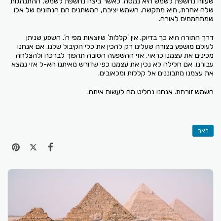
שעווה נחשפת לשמש היא נמסה. כאשר ביצה נחשפת לשמש, ההתנהגות
שלה אחרת, היא מתקשה. השמש יציבה, המשתנים הם הנתונים של אלו
שמתחממים לאורה.
דרך התורה היא כך בדיוק. אין 'קללות' שיוצאות מפי ה'. השפע שניתן
לעולם מושפע בצורה שעלינו רק להכין את כלי הקיבול שלנו. אם אנחנו
מכינים את עצמנו כראוי, אזי ההשפעה הטובה תהפוך לברכה ולהצלחה
עבורנו. אם חלילה לא נכין את עצמנו כפי שדורש מאיתנו הא-ל אזי נמצא
את עצמנו מתבוננים אל קללות ומכאובים.
השמש זורחת. אנחנו נחליט מה לעשות איתה.
ראה