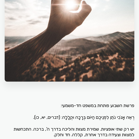
פרשת השבוע פותחת במשפט חד-משמעי:
רְאֵה אָנֹכִי נֹתֵן לִפְנֵיכֶם הַיּוֹם בְּרָכָה וּקְלָלָה: (דברים, יא, כו).
יש רק שתי אופציות. שמירת מצוות והליכה בדרך ה', ברכה. התכחשות
למצוות וצעידה בדרך אחרת, קללה. חד וחלק.