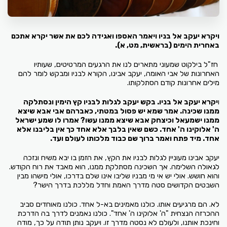
ויקרא יעקב אל בניו ויאמר האספו ואגידה לכם את אשר יקרא אתכם
באחרית הימים (בראשית, מט, א).
חז"ל בילקוט שמעוני מתארים לנו את הרגעים המרטיטים, שעותיו
האחרונות של אבי האומה, יעקב אבינו, הקורא לבניו ומבקש לומר להם
מילים אחרונות קודם הסתלקותו.
ו
יקרא יעקב אל בניו. בקש יעקב לגלות לבניו קץ הימין ונסתלקה
ממנו שכינה. אמר שמא יש פסול במטתי, כאברהם אבי אבא שיצא
ממנו ישמעאל וכיצחק אבא שיצא ממנו עשו? אמרו לו שמע ישראל
ה' אלוקינו ה' אחד. כשם שאין בלבך אלא אחד כך אין בליבנו אלא
אחד. מיד פתח ואמר ברוך שם כבוד מלכותו לעולם ועד.
יעקב אבינו מעוניין לגלות לבניו את הקץ, את הזמן בו יבא משיח ונזכה
לגאולה השלימה. אך השכינה מסתלקת ממנו, הוא מאבד את רוח הקודש.
והוא חושש. אולי יש אי מי מבניו שליבו אינו שלם בדרכו, אולי מישהו מבין
השבטים הקדושים סטה מדרך האמת וחדל מללכת בדרך הישר?
לא. הם מרגיעים אותו. כולנו מאמינים בא-ל אחד. כולנו מאוחדים סביב
ההכרזה הנצחית "ה' אלוקינו ה' אחד". כולנו נאמנים לדרך בה הדרכת
וחינכת אותנו, ולעולם לא נסטה מדרך זו. ויעקב נותן תודה על כך, מודה