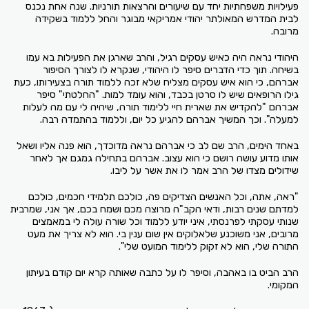
פעילויות משפחתיות יחד עם שיעורים והרצאות תורניות. שנה אחת נכנס
לבית המדרש המאולתר יהודי אמריקאי מבוגר והחל ללמוד בשקידה
מרובה.
היהודי נראה היה כאיש עסקים רגיל, והרב שארגן את הפעילות בא עמו
בשיחה. תוך כדי הדברים סיפר לו היהודי, שנקרא לו לצורך הסיפור
אברהם, כי הוא איש עסקים מצליח שלא זכה ללמוד תורה בצעירותו, כעת
גילו הרופאים שיש לו סרטן בכבד, והוא עומד למות. "החלטתי" סיפר
אברהם "להקדיש את שארית חיי ללימוד תורה, שיהיה לי עם מה לעלות
למעלה". וכך המשיך אברהם להגיע כל יום, וללמוד בהתמדה רבה.
באחד הימים, הרב שם לב כי אברהם נראה מדוכדך, הוא פנה אליו ושאל
אותו מדוע עושה רושם כי הוא עצוב. אברהם בתחילה גמגם אך לאחר
שידולים מצדו של הרב אמר לו את אשר על ליבו.
"ראה, אתה, וכל האנשים הצדיקים פה, כולכם תלמידי חכמים, כולכם
למדתם שנים רבות, ודאי הקב"ה מרוצה מכם ושמח בכם, אך אני, שמרבית
שנותי עסקתי לפרנסתי, איני יודע ללמוד וכל שורה עולה לי במאמצים
מרובים, אני משוכנע שלאלוקים אין שום ענין בי. הוא לא צריך את מעט
התורה שלי, הוא לא זקוק ללימוד המועט שלי".
הרב הביט בו באהבה, וסיפר לו על כתבה שאותה קרא יום קודם בעיתון
המקומי.