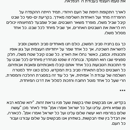
את טעמו העצמי בעבודת ה' הנפלאה.
לאורך התקופות היפות של העם היהודי, תמיד הייתה ההקפדה על
ההפרדה מחד ועל האחדות השלימה מאידך. בקריעת ים-סוף כל שבט
קיבל שביל משלו, מופרד משאר השבטים. שביל שמבעד למחיצותיו יכולים
היו לראות את השבטים האחרים, אך שביל מיוחד לכל שבט. כל אחד
מסלול משלו.
כך גם בחניה סביב המשכן, כולם חנו מאוחדים סביב המשכן וסביב
להשראת השכינה, אך כל אחד שמר על ייחודיותו העצמית ועל גוון אופיו
ותכונותיו. וכמובן, כאשר נחלו את הארץ. כל שבט קיבל שטח משלו, חלק
ספציפי שבו הוא התמקד. ובנחלה זו שפטו סנהדרין מיוחדים לכל שבט על
פי התכונות הטבועות בכל אחד אותם קיבלו מאבותיהם ומאבות אבותיהם.
כל השבטים כולם התאחדו סביב בית המקדש, כולם כוונו יחד למטרה
השלמה של עבודת ה' אמיתית, אך כל עוד זה במסגרת ההלכה והמסורת,
הרי שעל כל אחד מוטל החובה והזכות לסלול את דרכו המיוחדת.
***
בקדיש, אנו מבקשים שתי בקשות שעל פניו נראות זהות. "יהא שלמא רבא
מן שמיא וחיים, עלינו ועל כל ישראל ואמרו אמן" ומיד לאחר מכן "עושה
שלום במרומיו הוא יעשה שלום עלינו ועל כל ישראל ואמרו אמן". לכאורה,
אין הבדל בין שתי הבקשות, בשתיהן אנו מבקשים על שלום עבורנו ועבור
כל העם.