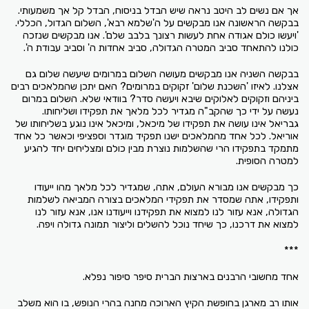
אך אם נשים לב היטב נראה שיש הבדל בניסוח, הבדל קל אך משמעותי.
בבקשה הראשונה אנו מבקשים על ה'שלמא רבא', השלום הגדול, הכללי.
'ויעשו כולם אגודה אחת לעשות רצונך בלבב שלם'. אנו מבקשים שנזכה
כולנו להתאחד סביב המטרה הגדולה, סביב אחדות ה' וסביב עבודת ה'.
בבקשה השניה אנו מבקשים מעושה השלום במרומים שיעשה שלום גם
אצלנו. לאיזו 'השכנת שלום' זקוקים במרומים? האם יתכן שהמלאכים רבים
ביניהם וזקוקים לאלוקים שיבא ויעשה סדר? בוודאי שלא. השלום במרום
נעשה על ידי כך שהקב"ה מגדיר לכל מלאך את תפקידו ושליחותו.
גבריאל אינו עושה את תפקידו של מיכאל, ומיכאל אינו נוגע בשליחותו של
אוריאל. לכל אחד מהמלאכים ישנו תפקיד מוגדר וספציפי וכאשר כל אחד
מתמקד בתפקידו הרי שהשלמות נוצרת מבין כולם ומצליחים יחד להגיע
למטרה הסופית.
כך מבקשים אנו מבורא העולם, אתה, שמגדיר לכל מלאך מהו ייעודו
ותפקידו, אתה שמסדר את תפקידי המלאכים בצורה המביאה לשלמות
הגדולה, אנא עזור לנו למצוא את תפקידנו וייעודנו אנו, אנא עזור לנו
למצוא את דרכנו, כך שיחד נוכל להשלים וליצור תמונה גדולה ויפה.
***
אחד מחשובי הרבנים בארצות הברית סיפר סיפור נפלא.
אותו רב מארגן בחופשת הקיץ הארוכה מחנה בהרי הנופש, בו הוא משלב