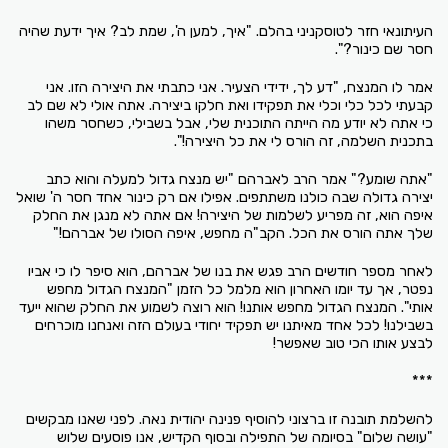
העיתונאי חזר לטוסקניני בהלם. "איך, למען ה', שמת לב? איך ידעת שהיה
חסר שם כינור?".
אמר לו המנצח, "דע לך, ידידי הצעיר. אני כתבתי את היצירה הזו. אני
קבעתי לכל כלי וכלי את תפקידו ואת חלקו ביצירה. אתה אולי לא שם לב
כי אתה לא יודע מה הייתה התוכנית שלי, אבל בשבילי, כשחסר משהו
בתכנית השלמה, זה הורס לי את כל היצירה!".
"אתה שומע?" אמר הרב לאברהם "יש מנצח גדול למעלה והוא כתב
יצירה גדולה שבה כולנו משתתפים. אפילו אם רק כינור אחד חסר ה' שואל
איפה הוא, זה מפריע לשלמות של היצירה! אם אתה לא מנגן את החלק
שלך אתה הורס את הכל. הקב"ה מחפש, איפה הסולו של אברהם!"
לאחר מספר חודשים הרב פגש את בנו של אברהם, הוא סיפר לו כי אביו
נפטר, אך עד יומו האחרון הוא מלמל כל הזמן "המנצח הגדול מחפש
אותי". המנצח הגדול מחפש אותנו! הוא רוצה לשמוע את החלק שהוא ייעד
בשבילנו! לכל אחד מאיתנו יש תפקיד יחודי בעולם הזה ואנחנו מוכרחים
לבצע אותו הכי טוב שאפשר!
***
להשלמת תובנה זו ברצוני להוסיף פנינה יהודית נאה. לפני שאנו מבקשים
"עושה שלום" בסיומה של התפילה ובסוף הקדיש, אנו פוסעים שלוש