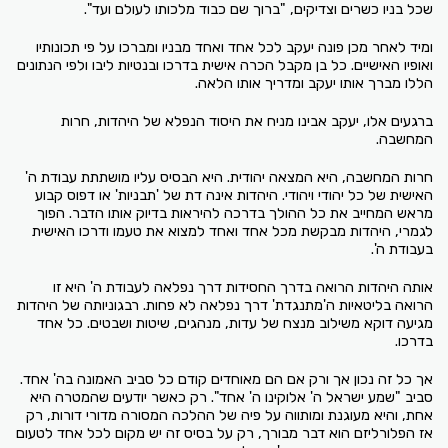
שכל בניו כשרים וצדיקים, "ברוך שם כבוד מלכותו לעולם ועד".
ומיד לאחר מכן פונה יעקב לכל אחד ואחד מבניו ומברכו על פי תכונותיו
ואופיו האישיים. כל בן מקבל הכרה אישית בדרכו ובנטיות ליבו ולפי הנתונים
הללו מברך אותו יעקב ומדריך אותו הלאה.
ברגעים אלו, יעקב אבינו מניח את היסוד הנפלא של היהדות, חרות
המחשבה.
חרות המחשבה, היא המצאה יהודית. היא הבסיס עליו מושתתת עבודת ה'
האישית של כל יהודי ויהודי. היהדות אינה דת של 'תבניות' או דפוס קבוע
מראש המחייב את כל ההולך בדרכה להיראות בדיוק אותו הדבר. הפוך
לגמרי, היהדות מבקשת מכל אחד ואחד למצוא את טעמו ודרכו האישית
בעבודת ה'.
אותה היהדות הרואה בדרך החסידות דרך נפלאה לעבודת ה' היא זו
הרואה בליטאיות ה'מתנגדת' דרך נפלאה לא פחות. רבגוניותה של היהדות
מגיעה דוקא משילוב מנצח של עדות, מנהגים, שיטות ושבטים. כל אחד
בדרכו.
אך כל זה נכון אך ורק אם הם מאוחדים קודם כל סביב האמונה בה' אחד.
סביב "שמע ישראל ה' אלוקינו ה' אחד". רק כאשר יודעים שהמטרה היא
אחת, והיא מעוגנת ומותווה על פיה של ההלכה המסורה מדורי דורות, רק
אז הפלורליזם הוא דבר מבורך, רק על בסיס זה יש מקום לכל אחד לטעום