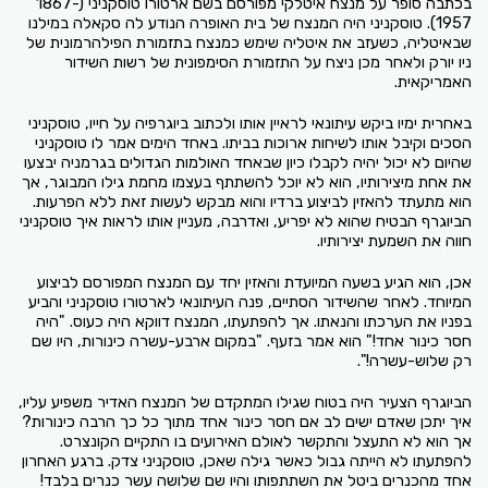
בכתבה סופר על מנצח איטלקי מפורסם בשם ארטורו טוסקניני (1867-
1957). טוסקניני היה המנצח של בית האופרה הנודע לה סקאלה במילנו
שבאיטליה, כשעזב את איטליה שימש כמנצח בתזמורת הפילהרמונית של
ניו יורק ולאחר מכן ניצח על התזמורת הסימפונית של רשות השידור
האמריקאית.
באחרית ימיו ביקש עיתונאי לראיין אותו ולכתוב ביוגרפיה על חייו, טוסקניני
הסכים וקיבל אותו לשיחות ארוכות בביתו. באחד הימים אמר לו טוסקניני
שהיום לא יכול יהיה לקבלו כיון שבאחד האולמות הגדולים בגרמניה יבצעו
את אחת מיצירותיו, הוא לא יוכל להשתתף בעצמו מחמת גילו המבוגר, אך
הוא מתעתד להאזין לביצוע ברדיו והוא מבקש לעשות זאת ללא הפרעות.
הביוגרף הבטיח שהוא לא יפריע, ואדרבה, מעניין אותו לראות איך טוסקניני
חווה את השמעת יצירותיו.
אכן, הוא הגיע בשעה המיועדת והאזין יחד עם המנצח המפורסם לביצוע
המיוחד. לאחר שהשידור הסתיים, פנה העיתונאי לארטורו טוסקניני והביע
בפניו את הערכתו והנאתו. אך להפתעתו, המנצח דווקא היה כעוס. "היה
חסר כינור אחד!" הוא אמר בזעף. "במקום ארבע-עשרה כינורות, היו שם
רק שלוש-עשרה!".
הביוגרף הצעיר היה בטוח שגילו המתקדם של המנצח האדיר משפיע עליו,
איך יתכן שאדם ישים לב אם חסר כינור אחד מתוך כל כך הרבה כינורות?
אך הוא לא התעצל והתקשר לאולם האירועים בו התקיים הקונצרט.
להפתעתו לא הייתה גבול כאשר גילה שאכן, טוסקניני צדק. ברגע האחרון
אחד מהכנרים ביטל את השתתפותו והיו שם שלושה עשר כנרים בלבד!