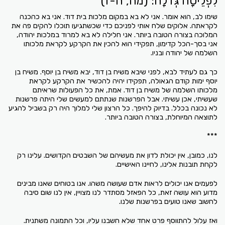
לִפְלֵיטָה גְּדֹלָה: (מה, ה-ז)
שימו לב, הוא אומר. אני לא בא במקום מלכות בית דוד. אני בא כהכנה
לקראתה. אלוקים שלח אותי לפניכם כדי שכשתגיעו תוכלו להקים פה את
המלוכה בצורה הטובה ביותר. אני חלילה לא בא למרוד במלכות יהודה,
אני בסך-הכל קדימון, תפקידי הוא להכין את הקרקע לקראת מלכותו
השלמה של יהודה ובניו.
כך גם לעתיד לבא, לפני שיבא משיח בן דוד, יבא משיח בן יוסף. משיח בן
יוסף ימות קודם הגאולה, תפקידו יהיה להכשיר את הקרקע לקראת
מלכותו השלמה של משיח בן דוד. אמת, את כל הפעולות שראיתם
שעשיתי, אכן עשיתי. אבל הפרשנות שנתתם למעשים שלי היתה פרשנות
לא נכונה בכלל. בדיוק להיפך. כל הרצון שלי למלוך היה רק בשביל להגיע
לתוצאה המיוחלת, בצורה הטובה ביותר.
***
לנו, כמובן, אין יכולת לדון את מעשיהם של השבטים הקדושים. עלינו רק
לקחת תובנות אלינו, לחיינו האישיים.
לפעמים אנו יכולים לראות אדם שעושה משהו. אנו בטוחים שאנו מבינים
מדוע הוא עושה זאת, כל הפאזל מסתדר לנו מצויין, אין לנו שום סיבה
לחשוב שאנו טועים בפרשנות שלנו.
ואז עלול להתווסף פרט אחד שלא חשבנו עליו, וכל התמונה משתנית.