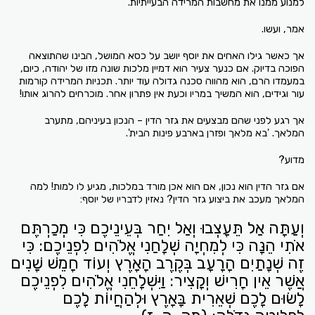
למנוע ממנו את מחשבות המרידה הבעייתיות.
אמר, ועשו.
אך כאשר גילו האחים את יוסף יושב על כסא המושל, הבינו שהתוצאה
הפוכה בדיוק. אם כנער צעיר הוא דמיין מלכות שונה מזו של יהודה, כיום,
במעמדו הרם, הוא מהווה סכנה גדולה עוד יותר. תכניות המרידה קורמות
עור וגידים, הוא המשיך במריו וכעת אין פתרון אחר. מוכרחים להרוג אותו!
אך רגע לפני שהם מבצעים את גזר הדין – הנכון בעיניהם, מתערב
המלאך. 'בא מלאך ופזרן בארבע פינות הבית'.
מדוע?
אם גזר הדין הוא נכון, אם הוא אכן מורד במלכות, מגיע לו למות! למה
המלאך מעכב את ביצוע גזר הדין? נאזין לדבריו של יוסף:
וְעַתָּה אַל תֵּעָצְבוּ וְאַל יִחַר בְּעֵינֵיכֶם כִּי מְכַרְתֶּם
אֹתִי הֵנָּה כִּי לְמִחְיָה שְׁלָחַנִי אֱלֹהִים לִפְנֵיכֶם: כִּי
זֶה שְׁנָתַיִם הָרָעָב בְּקֶרֶב הָאָרֶץ וְעוֹד חָמֵשׁ שָׁנִים
אֲשֶׁר אֵין חָרִישׁ וְקָצִיר: וַיִּשְׁלָחֵנִי אֱלֹהִים לִפְנֵיכֶם
לָשׂוּם לָכֶם שְׁאֵרִית בָּאָרֶץ וּלְהַחֲיוֹת לָכֶם