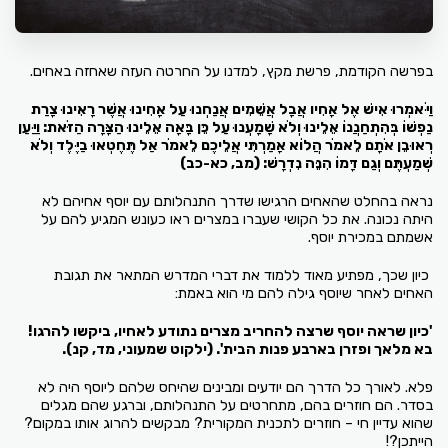
בפרשה הקודמת, פרשת מקץ, למדנו על החרטה העזה שאחזה באחים.
וַיֹּאמְרוּ אִישׁ אֶל אָחִיו אֲבָל אֲשֵׁמִים אֲנַחְנוּ עַל אָחִינוּ אֲשֶׁר רָאִינוּ צָרַת
נַפְשׁוֹ בְּהִתְחַנֲנוֹ אֵלֵינוּ וְלֹא שָׁמָעְנוּ עַל כֵּן בָּאָה אֵלֵינוּ הַצָּרָה הַזֹּאת: וַיַּעַן
רְאוּבֵן אֹתָם לֵאמֹר הֲלוֹא אָמַרְתִּי אֲלֵיכֶם לֵאמֹר אַל תֶּחֶטְאוּ בַיֶּלֶד וְלֹא
שְׁמַעְתֶּם וְגַם דָּמוֹ הִנֵּה נִדְרָשׁ: (מב, כא-כב)
נראה בהחלט שהאחים הרגישו שדרך התנהלותם עם יוסף אחיהם לא
היתה נכונה. את כל הקושי שעברו במצרים ראו כעונש המגיע להם על
אשמתם במכירת יוסף.
כיון שכך, מפתיע מאוד ללמוד את דברי המדרש המתאר את תגובת
האחים לאחר שיוסף גילה להם מי הוא באמת:
'כיון שראה יוסף שרצה להחריב מצרים נתודע לאחיו, ביקשו להרגו!
בא מלאך ופזרן בארבע פנות הבית'. (ילקוט שמעוני, מד, קנ).
פלא. לאורך כל הדרך הם יודעים ומבינים שהיחס שלהם ליוסף היה לא
בסדר. הם חוזרים בהם, מתחרטים על התנהלותם, וברגע שהם מגלים
שהוא עדיין חי – חוזרים לתכנית המקורית? מבקשים להרוג אותו במקום?
הייתכן?!