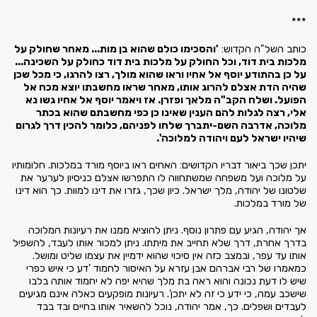
***
כותב השל"ה הקדוש:
'והסכימו כולם שהוא בן מות... מאחר שחולק על
מלכות בית דוד, וכל החולק על מלכות בית דוד כחולק על השכינה...
על כן בהתודע יוסף אל אחיו וראו שהוא מולך, רצו להרגו, כי מכל שכן
שהיה הדת אצלם להרוג אותו, מאחר שראו מחשבתו יוצא מכח אל
הפועל. ושלח הקב"ה מלאך ופזרן. אז ויאמר יוסף אל אחיו גשו נא
אלי, רצה לגלות להם הענין שאינו כן כפי מחשבתם שהוא בכתר
מלוכה, אדרבה השם-יתברך שלחו לפניהם, כלומר להכין דרך לגרום
שיהיו ישראל לעם ויהודה למלוכה'.
יתכן שכך ביאור דבריו הקדושים: האחים ראו ביוסף מורד במלכות. חלומותיו
על מלוכה ועל משפחה שמשתחווה לו התפרשו אצלם כניסיון לערער את
שלטונו של יהודה, מלך ישראל. כיון שכך, גזרו את דינו למוות. כך הוא דינו
של מורד במלכות.
אך יהודה, הגיע עם פתרון נוסף. ניתן להוציא ממנו את רעיונות המלוכה
בדרך אחרת, דרך שלא תחייב את מיתתו. ניתן למכור אותו לעבד, להשפיל
אותו עד עפר, ובמצב כזה אין סיכוי שהוא ידמיין את עצמו שליט ומושל.
כמאמרו של רבי אברהם אבן עזרא על האיסור לחמוד 'דע כי איש כפרי
שיש לו דעת נכונה והוא ראה בת מלך שהיא יפה לא יחמוד אותה בלבו
שישכב עמה, כי ידע כי זה לא יתכן'. רעיונות מופקעים כאלה אינם מגיעים
לעבדים ושפלים. כך, אמר יהודה, נוכל להשאיר אותו בחיים ובד בבד