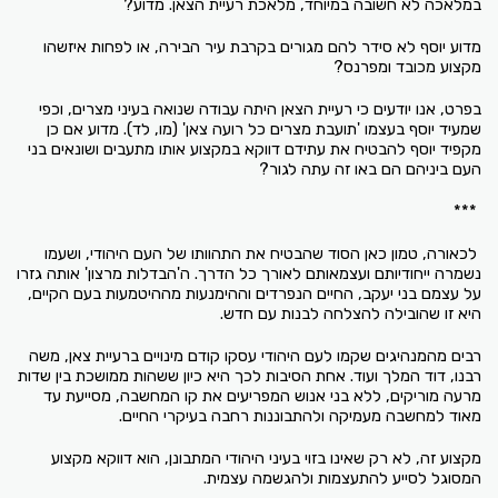
במלאכה לא חשובה במיוחד, מלאכת רעיית הצאן. מדוע?
מדוע יוסף לא סידר להם מגורים בקרבת עיר הבירה, או לפחות איזשהו
מקצוע מכובד ומפרנס?
בפרט, אנו יודעים כי רעיית הצאן היתה עבודה שנואה בעיני מצרים, וכפי
שמעיד יוסף בעצמו 'תועבת מצרים כל רועה צאן' (מו, לד). מדוע אם כן
מקפיד יוסף להבטיח את עתידם דווקא במקצוע אותו מתעבים ושונאים בני
העם ביניהם הם באו זה עתה לגור?
***
לכאורה, טמון כאן הסוד שהבטיח את התהוותו של העם היהודי, ושעמו
נשמרה ייחודיותם ועצמאותם לאורך כל הדרך. ה'הבדלות מרצון' אותה גזרו
על עצמם בני יעקב, החיים הנפרדים וההימנעות מההיטמעות בעם הקיים,
היא זו שהובילה להצלחה לבנות עם חדש.
רבים מהמנהיגים שקמו לעם היהודי עסקו קודם מינויים ברעיית צאן, משה
רבנו, דוד המלך ועוד. אחת הסיבות לכך היא כיון ששהות ממושכת בין שדות
מרעה מוריקים, ללא בני אנוש המפריעים את קו המחשבה, מסייעת עד
מאוד למחשבה מעמיקה ולהתבוננות רחבה בעיקרי החיים.
מקצוע זה, לא רק שאינו בזוי בעיני היהודי המתבונן, הוא דווקא מקצוע
המסוגל לסייע להתעצמות ולהגשמה עצמית.