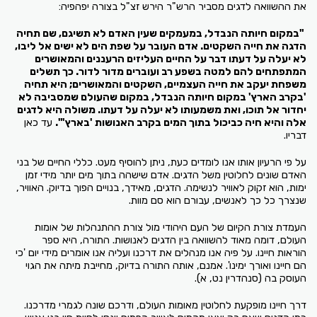
את ההשוואה לדגים מסביר הרש"ר הירש זצ"ל בצורה יפהפיה:
"במקום חיותה הנבדל, במעמקים שעין האדם לא תשיגם, שם תחיה
הדגה את חייה השקטים. אדם העובר על שפת הים לא ישים אל ליבו,
לא יעלה על דעתו דבר על החיים העליזים הרעננים והמאושרים
המתפתחים להם למטה בשפע רב ועוברים מדור לדור. כך תשלים
משפחת יעקב את חייה העצמיים, השקטים והמאושרים; היא תחיה
'בקרב הארץ' במקום חיותה הנבדל, במקום שהעולם שמסביבה לא
יחדור אל תוכו, ואת משמעותו לא יעלה על דעתו. משולה היא לדגים
אלה והיא חיה כביכול בתוך המים בקרב האנושות 'בארץ'".
עד כאן
דבריו.
על פי הרעיון אותו אנו לומדים כעת, ניתן להוסיף מעט. כללי החיים של בני
האדם שונים לחלוטין משל הדגים. אדם שישהה בתוך מים יותר מידי זמן
ימות, הוא זקוק לאוויר לנשימה. הדגים, מאידך, בנויים הפוך בדיוק. האוויר,
שנצרך כל כך לאנשים, עבורם הוא סם מוות.
העמדת צורת הקיום של העם היהודי מול צורת ההתנהלות של אומות
העולם, דומה מאוד להשוואה בין הדגים לאנושות. התורה, היא ספר
הוראות חיינו. על פיה אנו מנהלים את דרכנו ועליה אנו אומרים מידי יום 'כי
הם חיינו ואורך ימינו'. אמנם, אותה התורה בדיוק, מחייבת מיתה את הגוי
העוסק בה (סנהדרין נט, א).
דרך חיינו מופקעת לחלוטין מאומות העולם, ודרכם שונה לגמרי מדרכנו.