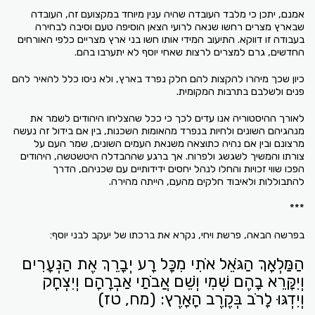
אמנם, יתכן כי מלבד העובדה שהיה ענין מיוחד במקצועם זה, העובדה
שבארץ מצרים רחשו שנאה לרועי הצאן הוסיפה טעם וסיבה לבחירה
בעבודה זו דווקא. התיעוב המידי אותו חשו בני ארץ מצריים כלפי האורחים
החדשים, גרם למצרים לרצות שאחי יוסף לא יתערבו בהם.
כיון שכך מיהרו להקצות להם חלק נפרד בארץ, ולא ניסו כלל להאיר להם
פנים ולשלבם בתרבות המקומית.
לאורך ההיסטוריה אנו עדים לכך כי ככל שהצליחו היהודים לשמר את
מנהגיהם השונים ולחיות בנפרד מהאומות השכנות, בין אם בידול זה נעשה
מרצונם ובין אם נהיה כתוצאה משנאת העמים השונים, שמר העם על
צורתו והמשיך לשגשג ולפרוח. אך ברגע שההבדלה היטשטשה, היהודים
הפכו שווי זכויות והחלו לנהל יחסים ידידותיים עם שכניהם, הדרך
להתבוללות ולאיבוד חלקים מהעם, הייתה מהירה.
***
בפרשה הבאה, פרשת ויחי, נקרא את ברכתו של יעקב לבני יוסף:
הַמַּלְאָךְ הַגֹּאֵל אֹתִי מִכָּל רָע יְבָרֵךְ אֶת הַנְּעָרִים
וְיִקָּרֵא בָהֶם שְׁמִי וְשֵׁם אֲבֹתַי אַבְרָהָם וְיִצְחָק
וְיִדְגּוּ לָרֹב בְּקֶרֶב הָאָרֶץ: (מח, טז)