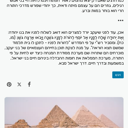
כמו הדגים שאם רק יצאו מהמים לאוויר הפתוח וינסו לחיות חיי בני אנוש
רגילים, גוזרים הם על עצמם מיתה ודאית, כך יהודי שפורש מדרכי התורה
הרי הוא בוחר במוות וברע.
***
אכן, עוד לפני שיעקב יורד למצרים הוא דואג לשלוח לפניו את בנו יהודה:
וְאֶת יְהוּדָה שָׁלַח לְפָנָיו אֶל יוֹסֵף לְהוֹרֹת לְפָנָיו גּשְׁנָה וַיָּבֹאוּ אַרְצָה גּשֶׁן: (מו,
כח). ומסביר רש"י על פי המדרש "להורות לפניו - לתקן לו בית תלמוד
שמשם תצא הוראה". על מנת לצקת תוכן בחייהם העצמאיים של בני יעקב,
מוכרחים הם שתהיה שם מערכת מסודרת המנחה כיצד יש לחיות על פי
התורה, מערכת הממלאת את חומות ההבדלה ביניהם חיים בני ישראל,
במשמעות ובדרך חיים. דרך ישראל סבא.
ויגש