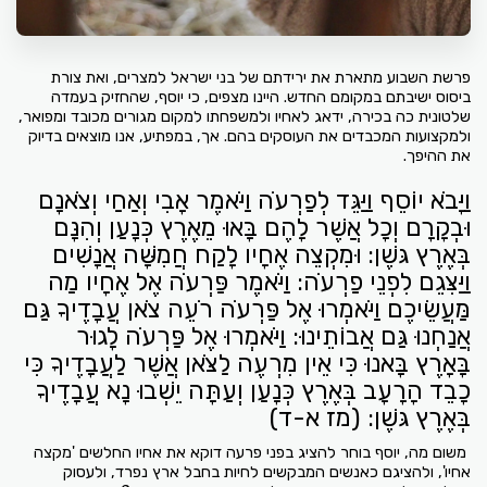
פרשת השבוע מתארת את ירידתם של בני ישראל למצרים, ואת צורת
ביסוס ישיבתם במקומם החדש. היינו מצפים, כי יוסף, שהחזיק בעמדה
שלטונית כה בכירה, ידאג לאחיו ולמשפחתו למקום מגורים מכובד ומפואר,
ולמקצועות המכבדים את העוסקים בהם. אך, במפתיע, אנו מוצאים בדיוק
את ההיפך.
וַיָּבֹא יוֹסֵף וַיַּגֵּד לְפַרְעֹה וַיֹּאמֶר אָבִי וְאַחַי וְצֹאנָם
וּבְקָרָם וְכָל אֲשֶׁר לָהֶם בָּאוּ מֵאֶרֶץ כְּנָעַן וְהִנָּם
בְּאֶרֶץ גּשֶׁן: וּמִקְצֵה אֶחָיו לָקַח חֲמִשָּׁה אֲנָשִׁים
וַיַּצִּגֵם לִפְנֵי פַרְעֹה: וַיֹּאמֶר פַּרְעֹה אֶל אֶחָיו מַה
מַּעֲשֵׂיכֶם וַיֹּאמְרוּ אֶל פַּרְעֹה רֹעֵה צֹאן עֲבָדֶיךָ גַּם
אֲנַחְנוּ גַּם אֲבוֹתֵינוּ: וַיֹּאמְרוּ אֶל פַּרְעֹה לָגוּר
בָּאָרֶץ בָּאנוּ כִּי אֵין מִרְעֶה לַצֹּאן אֲשֶׁר לַעֲבָדֶיךָ כִּי
כָבֵד הָרָעָב בְּאֶרֶץ כְּנָעַן וְעַתָּה יֵשְׁבוּ נָא עֲבָדֶיךָ
בְּאֶרֶץ גּשֶׁן: (מז א-ד)
משום מה, יוסף בוחר להציג בפני פרעה דוקא את אחיו החלשים 'מקצה
אחיו', ולהציגם כאנשים המבקשים לחיות בחבל ארץ נפרד, ולעסוק