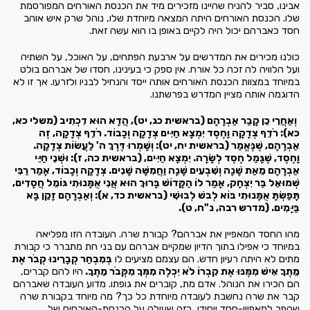
אבינו, סביר להניח שהיינו מזכירים מיד את הכנסת האורחים המפורסמת
שלו. הכנסת האורחים היתה המצאה מיוחדת שלו, נוהל שרק איש אוהב
חסד כאברהם יכול היה לקיים באופן בו הוא עשה זאת.
כולנו מכירים את המדרשים על ארבעת הפתחים, על האוכל, על השתיה
ועל הלוויה לה זכה כל אורח. אין ספק כי בעינינו, חסדו של אברהם בולט
במיוחד במצוות הכנסת האורחים אותה ייסד והנחיל לבניו ולזרעו. אך זו לא
הדוגמה אותה מציין המדרש בפרשתנו.
וְאַחֲרֵי כֵן קָבַר אַבְרָהָם
(בראשית כג, יט)
, הֲדָא הוּא דִכְתִיב
(משלי כא,
כא):
רֹדֵף צְדָקָה וָחֶסֶד יִמְצָא חַיִּים צְדָקָה וְכָבוֹד. רֹדֵף צְדָקָה, זֶה
אַבְרָהָם, שֶׁנֶּאֱמַר
(בראשית יח, יט):
וְשָׁמְרוּ דֶּרֶךְ ה' לַעֲשׂוֹת צְדָקָה.
וָחֶסֶד, שֶׁגָּמַל חֶסֶד לְשָׂרָה. יִמְצָא חַיִּים,
(בראשית כה, ז):
וּשְׁנֵי חַיֵּי
אַבְרָהָם מֵאַת שָׁנָה וְשִׁבְעִים שָׁנָה וַחֲמִשָּׁה שָׁנִים. צְדָקָה וְכָבוֹד, אָמַר רַבִּי
שְׁמוּאֵל בַּר יִצְחָק, אָמַר לוֹ הַקָּדוֹשׁ בָּרוּךְ הוּא אֲנִי אֻמָּנוּתִי גּוֹמֵל חֲסָדִים,
תָּפַשְׂתָּ אֻמָּנוּתִי בּוֹא לְבשׁ לְבוּשִׁי
(בראשית כד, א):
וְאַבְרָהָם זָקֵן בָּא
בַּיָּמִים.
(מדרש רבה, נ"ח, ט).
מהו החסד המאפיין את אברהם? קבורת שרה. העובדה הזו מפליאה
במיוחד כי אפילו בתוך הדיון שמקיים אברהם עם בני חת מתברר כי קבורת
מתים לא היתה רעיון חדש. הם עצמם מציעים לו
בְּמִבְחַר קְבָרֵינוּ קְבֹר אֶת
מֵתֶךָ אִישׁ מִמֶּנּוּ אֶת קִבְרוֹ לֹא יִכְלֶה מִמְּךָ מִקְּבֹר מֵתֶךָ.
היו להם קברים,
הם הכירו את הנוהל. אדם מת, קוברים את גופתו. מדוע העובדה שאברהם
קבר את שרה נחשבת לעובדה מיוחדת כל כך? מה מיוחד בקבורת שרה
שהפך למאפיין-חסד ייחודי, כזה שעולה על הכנסת-האורחים של