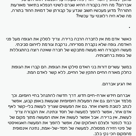
אברהם? מה היה בקבורה ההיא שגרם לשינוי הנפלא בתיאור מאורעות
התורה? מדוע מעכשיו חשוב שנדע על קבורתן של דמויות ההוד בתורה,
מה שלא היה רלוונטי עד עכשיו?
•
כאשר אדם מת אין לחברה הרבה ברירה. צריך לסלק את הגופה מעל פני
האדמה. גופה שלא נקברת מסריחה, נרקבת וגורמת לזיהום סביבתי.
מעשה הקבורה הוא מעשה מתבקש של חברה שאינה רוצה בהתגוללות
של גופות ברחובותיה.
במשך עשרים דורות בני האדם סילקו את הגופות. הם קברו את הגופות
כחלק מאורח החיים התקין של החיים, ללא קשר לאדם המת.
ואז הגיע אברהם.
אברהם חידש אורח-חיים חדש. דרך חדשה להתנהל בחיי היומיום. וכך
מלמד אברהם: גם את הפעולות היומיומיות שנעשות באופן קבוע, אפשר
לנתב לטובת מישהו אחר. גם את המעשים שצריך לעשות בלי-קשר לאף
אדם אחר, אפשר להפוך למעשה של חסד ונתינה. את הקבורה צריך
לעשות, אין ברירה. אבל אפשר לעשות את אותו המעשה מתוך מקום של
כבוד לנפטר ולצלם האלוקים שלו. אפשר להפוך את המעשה האגואיסטי
של פינוי הזירה מפסולת, למעשה של חסד-של-אמת, נתינה אינסופית
מהמקום הכי נקי בלב.