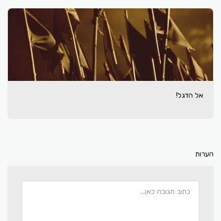
אל הדגל!
הערות