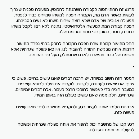
מרגע זה ההתייחסות לקבורה השתנתה לחלוטין. מפעולה טכנית שצריך
לעשות כאשר אדם מת, הקבורה הפכה למשהו שמייחס כבוד לנפטר.
מפעולה אנוכית של אדם שלא רוצה שיהיה משהו לא נעים בסביבתו,
הפכה קבורת המת למעשה אלטרואיסטי, נתינה ללא רצון לקבל משהו
בחזרה, חסד, במובן הכי טהור ומרומם שלו.
החל מתיאור קבורת שרה הפכה הקבורה לחלק בלתי נפרד מתיאור
הדמות אותה מבקשת התורה להעביר לנו. אין כאן פעולה שגרתית אלא
משימה של כבוד ותפארת לאדם שהסתלק מעל פני האדמה.
•
המסר הזה חשוב במיוחד. יש הרבה דברים שאנו עושים בחיים, פשוט כי
צריך. אנו יוצאים לעבודה, לקניות, לוקחים את הילד לרופא ועוצרים
במעבר חציה כדי לאפשר להולכי הרגל לעבור. אלה דברים יומיומיים,
שגרתיים, חלק ממה שאנו עושים בעולם הזה באופן תמידי.
אברהם מלמד אותנו לעצור רגע ולהקדיש מחשבה לפני שאנו עושים
מעשה כזה.
רגע קטן של מחשבה יכול להפוך את אותה פעולה שגרתית ופשוטה
לפעולה מרוממת ומגדלת.