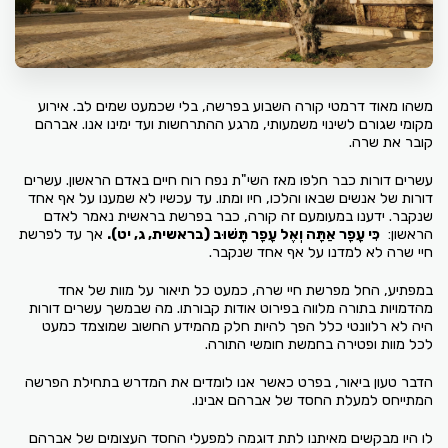
משהו מאוד דרמטי קורה השבוע בפרשה, בלי שכמעט שמים לב. אירוע
מקומי שגורם לשינוי משמעותי, מרגע ההתרחשות ועד ימינו אנו. אברהם
קובר את שרה.
עשרים דורות כבר חלפו מאז השי"ת נפח רוח חיים באדם הראשון. עשרים
דורות של אנשים שבאו והלכו, חיו ומתו. עד עכשיו לא שמענו על אף אחד
שנקבר. ידענו במעומעם זה קורה, כבר בפרשת בראשית נאמר לאדם
הראשון:
כִּי עָפָר אַתָּה וְאֶל עָפָר תָּשׁוּב
(בראשית, ג, יט)
.
אך עד לפרשת
חיי שרה לא למדנו על אף אחד שנקבר.
במפתיע, החל מפרשת חיי שרה, כמעט כל תיאור על מוות של אחד
מהדמויות בתורה מלווה בפירוט אודות קבורתו. מה שבמשך עשרים דורות
היה לא רלוונטי כלל הפך להיות חלק מהמידע החשוב שמוצמד כמעט
לכל מוות ופטירה בחמשת חומשי התורה.
הדבר טעון ביאור, בפרט כאשר אנו לומדים את המדרש בתחילת הפרשה
המתייחס למעלת החסד של אברהם אבינו.
לו היו מבקשים מאיתנו לתת דוגמה למפעלי החסד העצומים של אברהם