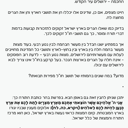
החכמה – ירושלים עיר הקודש.
היינו מצפים, אם כן, שדינים אלו יכללו הן את תושבי הארץ והן את הגרים
מחוצה לה.
בדיוק כמו שאלו הגרים בארץ ישראל זקוקים לתזכורות קבועות בדמות
דברי תורה ומוסר, כך גם תושבי חו"ל זקוקים לכך.
אך במפתיע ישנו הבדל בין מעשר הבהמה לבין נטע רבעי. בעוד מצוות
מעשר בהמה חלה בין בארץ ובין בחוץ-לארץ ותושבי כל המדינות מחוייבים
לעלות עם מעשרותיהם לירושלים, מצוות נטע רבעי – לדעת רוב הפוסקים
- אינה חלה על הגרים בארצות הנכר. בעל קרקע בחו"ל אינו צריך לבא
לירושלים עם יבולו.
מדוע? במה שונים בהמותיו של תושב חו"ל מפירות תבואתו?
•
יתכן שניתן להבין זאת גם באופן הבא. בפרשת בהר כותבת התורה כך:
אֲנִי ה' אֱלֹהֵיכֶם אֲשֶׁר הוֹצֵאתִי אֶתְכֶם מֵאֶרֶץ מִצְרָיִם לָתֵת לָכֶם אֶת אֶרֶץ
כְּנַעַן לִהְיוֹת לָכֶם לֵאלֹהִים
(ויקרא, כה, לח):
אלוקים מעונין שבניו יגורו
בארץ המובטחת. קיום המצוות כראוי נעשה בארץ ישראל, כאן הוא מרכז
התורה והמצוות של כלל ישראל.