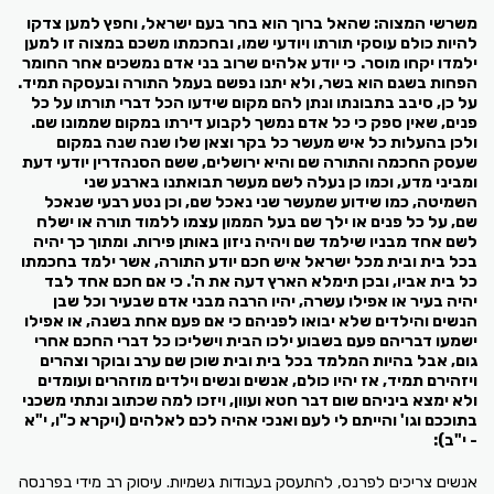
משרשי המצוה: שהאל ברוך הוא בחר בעם ישראל, וחפץ למען צדקו
להיות כולם עוסקי תורתו ויודעי שמו, ובחכמתו משכם במצוה זו למען
ילמדו יקחו מוסר.
כי יודע אלהים שרוב בני אדם נמשכים אחר החומר
הפחות בשגם הוא בשר, ולא יתנו נפשם בעמל התורה ובעסקה תמיד.
על כן, סיבב בתבונתו ונתן להם מקום שידעו הכל דברי תורתו על כל
פנים, שאין ספק כי כל אדם נמשך לקבוע דירתו במקום שממונו שם.
ולכן בהעלות כל איש מעשר כל בקר וצאן שלו שנה שנה במקום
שעסק החכמה והתורה שם והיא ירושלים, ששם הסנהדרין יודעי דעת
ומביני מדע, וכמו כן נעלה לשם מעשר תבואתנו בארבע שני
השמיטה, כמו שידוע שמעשר שני נאכל שם, וכן נטע רבעי שנאכל
שם, על כל פנים או ילך שם בעל הממון עצמו ללמוד תורה או ישלח
לשם אחד מבניו שילמד שם ויהיה ניזון באותן פירות.
ומתוך כך יהיה
בכל בית ובית מכל ישראל איש חכם יודע התורה, אשר ילמד בחכמתו
כל בית אביו, ובכן תימלא הארץ דעה את ה'. כי אם חכם אחד לבד
יהיה בעיר או אפילו עשרה, יהיו הרבה מבני אדם שבעיר וכל שבן
הנשים והילדים שלא יבואו לפניהם כי אם פעם אחת בשנה, או אפילו
ישמעו דבריהם פעם בשבוע ילכו הבית וישליכו כל דברי החכם אחרי
גום, אבל בהיות המלמד בכל בית ובית שוכן שם ערב ובוקר וצהרים
ויזהירם תמיד, אז יהיו כולם, אנשים ונשים וילדים מוזהרים ועומדים
ולא ימצא ביניהם שום דבר חטא ועוון, ויזכו למה שכתוב ונתתי משכני
בתוככם וגו' והייתם לי לעם ואנכי אהיה לכם לאלהים (ויקרא כ"ו, י"א
- י"ב):
אנשים צריכים לפרנס, להתעסק בעבודות גשמיות. עיסוק רב מידי בפרנסה