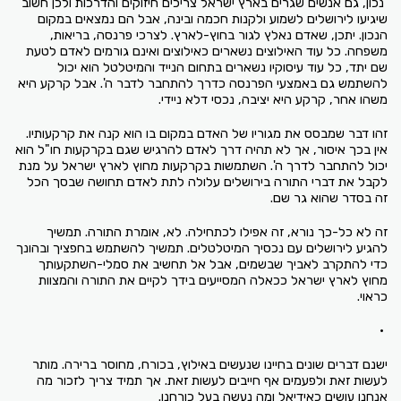
נכון, גם אנשים שגרים בארץ ישראל צריכים חיזוקים והדרכות ולכן חשוב
שיגיעו לירושלים לשמוע ולקנות חכמה ובינה, אבל הם נמצאים במקום
הנכון. יתכן, שאדם נאלץ לגור בחוץ-לארץ. לצרכי פרנסה, בריאות,
משפחה. כל עוד האילוצים נשארים כאילוצים ואינם גורמים לאדם לטעת
שם יתד, כל עוד עיסוקיו נשארים בתחום הנייד והמיטלטל הוא יכול
להשתמש גם באמצעי הפרנסה כדרך להתחבר לדבר ה'. אבל קרקע היא
משהו אחר, קרקע היא יציבה, נכסי דלא ניידי.
זהו דבר שמבסס את מגוריו של האדם במקום בו הוא קנה את קרקעותיו.
אין בכך איסור, אך לא תהיה דרך לאדם להרגיש שגם בקרקעות חו"ל הוא
יכול להתחבר לדרך ה'. השתמשות בקרקעות מחוץ לארץ ישראל על מנת
לקבל את דברי התורה בירושלים עלולה לתת לאדם תחושה שבסך הכל
זה בסדר שהוא גר שם.
זה לא כל-כך נורא, זה אפילו לכתחילה. לא, אומרת התורה. תמשיך
להגיע לירושלים עם נכסיך המיטלטלים. תמשיך להשתמש בחפציך ובהונך
כדי להתקרב לאביך שבשמים, אבל אל תחשיב את סמלי-השתקעותך
מחוץ לארץ ישראל ככאלה המסייעים בידך לקיים את התורה והמצוות
כראוי.
•
ישנם דברים שונים בחיינו שנעשים באילוץ, בכורח, מחוסר ברירה. מותר
לעשות זאת ולפעמים אף חייבים לעשות זאת. אך תמיד צריך לזכור מה
אנחנו עושים כאידיאל ומה נעשה בעל כורחנו.