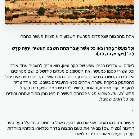
אחת מהמצוות שנלמדות מפרשת השבוע היא מצוות מעשר בהמה:
וְכָל מַעְשַׂר בָּקָר וָצֹאן כֹּל אֲשֶׁר יַעֲבֹר תַּחַת הַשָּׁבֶט הָעֲשִׂירִי יִהְיֶה קֹּדֶשׁ
לַה' (ויקרא, כז, לב):
לאדם יש עדרים רבים. שפע של בקר וצאן. הוא צריך להעביר אחד אחד
וכל עשירי לסמן כמעשר. את המסומנים מעלים לירושלים ושם מקריבים
ואוכלים בקדושה. גם אדם שיודע בדיוק כמה ראשי בקר יש ברפת אינו יכול
להסתפק בלקחת עשרה אחוזים בלא להעבירם בשבט. כל אחד צריך
להעביר, עוד אחד ועוד אחד, לחוש ולהרגיש כמה שפע זכה לקבל
מהשי"ת, ואז, כשהוא מגיע לבהמה העשירית הוא נותן מתוך שמחה והודיה
על כל הטוב שקיבל.
•
מעשר זה, כמו מעשר שני או נטע רבעי, נאכל בירושלים. מדוע? בעל ספר
החינוך (מצוה שס) מבאר את טעם המצוה בדרך נפלאה. מילותיו מיוחדות
ועל כן העתקתי את דבריו במלואם: