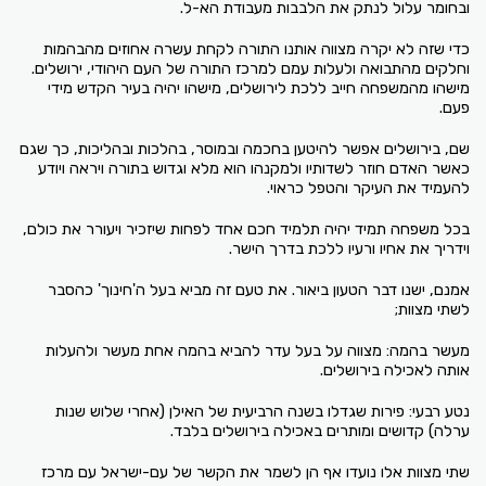
ובחומר עלול לנתק את הלבבות מעבודת הא-ל.
כדי שזה לא יקרה מצווה אותנו התורה לקחת עשרה אחוזים מהבהמות
וחלקים מהתבואה ולעלות עמם למרכז התורה של העם היהודי, ירושלים.
מישהו מהמשפחה חייב ללכת לירושלים, מישהו יהיה בעיר הקדש מידי
פעם.
שם, בירושלים אפשר להיטען בחכמה ובמוסר, בהלכות ובהליכות, כך שגם
כאשר האדם חוזר לשדותיו ולמקנהו הוא מלא וגדוש בתורה ויראה ויודע
להעמיד את העיקר והטפל כראוי.
בכל משפחה תמיד יהיה תלמיד חכם אחד לפחות שיזכיר ויעורר את כולם,
וידריך את אחיו ורעיו ללכת בדרך הישר.
אמנם, ישנו דבר הטעון ביאור. את טעם זה מביא בעל ה'חינוך' כהסבר
לשתי מצוות;
מעשר בהמה: מצווה על בעל עדר להביא בהמה אחת מעשר ולהעלות
אותה לאכילה בירושלים.
נטע רבעי: פירות שגדלו בשנה הרביעית של האילן (אחרי שלוש שנות
ערלה) קדושים ומותרים באכילה בירושלים בלבד.
שתי מצוות אלו נועדו אף הן לשמר את הקשר של עם-ישראל עם מרכז