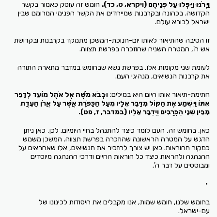
וַיָּרֹנּוּ וַיִּפְּלוּ עַל פְּנֵיהֶם
(ויקרא, ט, כד).
חומש זה עוסק כאמור בקשר
הקדושה. בכהונה ובקרבנות שמייחדים את הקשר הפנימי המרומם שבין
ישראל לבורא עולם.
זו הסיבה שהתיאור לאותו יום-חנוכת-המשכן מתמקד בקרבנות ובקדושת
אש ה', המטרה השניה שהוזכרה בפרשת תצווה.
לעומת שני מקומות אלו, בפרשת נשא שבחומש במדבר מתארת התורה
את קרבנות הנשיאים, מנהיגי העם.
חתימת-תיאור אותו היום היא במילים:
וּבְבֹא מֹשֶׁה אֶל אֹהֶל מוֹעֵד לְדַבֵּר
אִתּוֹ וַיִּשְׁמַע אֶת הַקּוֹל מִדַּבֵּר אֵלָיו מֵעַל הַכַּפֹּרֶת אֲשֶׁר עַל אֲרֹן הָעֵדֻת
מִבֵּין שְׁנֵי הַכְּרֻבִים וַיְדַבֵּר אֵלָיו
(במדבר, ז, פט).
כאן, בחומש זה, העם לומד כיצד להתנהל בחיי היומיום. לכן, כאן ניתן
הדגש על המטרה הראשונה שהוזכרה בפרשת תצווה. המשכן משמש
כמקור ההוראות. כאן יש צורך להזכיר את הנשיאים, אלו שאחראים על
ההנהגה ולהראות כיצד כל הוראות החיים ודרכי ההנהגה מיוסדים
ומבוססים על דבר ה'.
•
בחומש שלנו, חומש שמות, אנו מקבלים את היסודות לכינונו של
עם-ישראל.