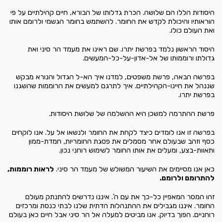
היסודות הללו הם שלושה. הכרת גדלותו של הבורא, חיים קהילתיים על פי
הוראותיו והיכולת לקדש את החומר. להשתמש בחומר הגשמי ולרומם אותו
ואת העולם כולו.
היסוד הראשון נלמד בפרשת יתרו. שם ראינו את מעמד הר סיני ואת
גדולתו ורוממותו של אל-אדון-על-כל-המעשים.
בפרשה הבאה, פרשת משפטים, למדנו איך הא-ל הגדול והנורא מבקש
שננהל את חיינו-הקהילתיים. איך לתרגם למעשים את הרוממות שהשגנו
בפרשת יתרו.
פרשת ההתרמה למשכן היא ההשלמה של שלושת היסודות.
בפרשה זו אנו לומדים כיצד לקחת את החומר ולנשאו אל על. אנו לוקחים
כסף וזהב שבעולם אחר מסמלים את פסגת החומריות, חמדת-ממון
ותאוות-בצע, ומעלים את אותו החומר לשימוש רוחני נכון.
כאן אנו מסיימים את השיעור המשולש של מעמד הר סיני.
לראות רוממות,
להתרומם ולרומם.
זהו המסר המאפיין כל-כך את עם ה'. איננו נדרשים להתנתק מעולם
החומר. איננו מגבילים את ההתנהלות הדתית שלנו לבתי כנסת ומרכזים
רוחניים. הפוך בדיוק. אנו מביטים למעלה אל הר סיני אבל חיים כאן בעולם