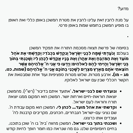
מדוע?
על מנת להבין זאת עלינו להבין את מטרת המשכן באופן כללי ואת האופן
בו מופיע המשכן בחומש שמות באופן פרטי.
•
בסיומה של פרשת תצווה מסכמת התורה את תפקיד המשכן
בעולם
:
וְנֹעַדְתִּי שָׁמָּה לִבְנֵי יִשְׂרָאֵל וְנִקְדַּשׁ בִּכְבֹדִי: וְקִדַּשְׁתִּי אֶת אֹהֶל
מוֹעֵד וְאֶת הַמִּזְבֵּחַ וְאֶת אַהֲרֹן וְאֶת בָּנָיו אֲקַדֵּשׁ לְכַהֵן לִי: וְשָׁכַנְתִּי בְּתוֹךְ
בְּנֵי יִשְׂרָאֵל וְהָיִיתִי לָהֶם לֵאלֹהִים: וְיָדְעוּ כִּי אֲנִי ה' אֱלֹהֵיהֶם אֲשֶׁר
הוֹצֵאתִי אֹתָם מֵאֶרֶץ מִצְרַיִם לְשָׁכְנִי בְתוֹכָם אֲנִי ה' אֱלֹהֵיהֶם
(שמות, כט,
מג – מו).
ארבע מטרות. שלוש מטרות ספציפיות ועוד אחת שמבטאת את
הקשר הכללי שבין עם ישראל לאלוקיו.
ונועדתי שם לבני ישראל.
'אתועד איתם בדיבור' (רש"י). מהמשכן
יוצאות הוראות-חיים וארחות יושר. המשכן הוא המקום ממנו יוצאת
תורה והוראה לעם ישראל.
וקדשתי את אהל מועד... לכהן לי.
המשכן הוא מקום עבודת ה'.
שם נציגי עם-ישראל הנבחרים, הכהנים, מקריבים קרבנות לה'
ועובדים אותו כרצונו.
ושכנתי בתוך בני ישראל.
המשכן מהווה 'בית' בו ה' שוכן בתוכנו,
בחיים היומיומיים שלנו. גם מה שנראה כמו חומר הופך להיות קודש