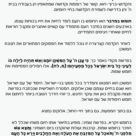
והקדוש-ברוך-הוא. קשר של רוממות וקדושה שמתאפיין הן בעבודה בבית
ה' והן בדרישה לשמירת הקדושה בחיי היומיום.
חומש במדבר
הוא החומש בו העם לומד לחיות את חייו בכוחות עצמו.
בארבעים השנים במדבר העם מתמודד עם קשיים ואתגרים ומקבל הוראות
לחיים שאחרי הניסים התמידיים.
לאחר הקדמה קצרצרה זו נוכל ללמוד את הפסוקים המתארים את חנוכת
המשכן:
בפרשת פקודי נאמר כך:
כִּי עֲנַן ה' עַל הַמִּשְׁכָּן יוֹמָם וְאֵשׁ תִּהְיֶה לַיְלָה בּוֹ
לְעֵינֵי כָל בֵּית יִשְׂרָאֵל בְּכָל מַסְעֵיהֶם:
(מ, לח).
אלו המילים המסיימות את
חומש שמות.
המשכן הוא המנווט והמדריך בכל מסעי בני-ישראל. היסוד של עם ישראל
הוא שגם בחיים עצמם שוכן אלוקים. המטרה השלישית שנכתבה בפרשת
תצווה מקבלת כאן את עיקר הדגש, כי זוהי הדרך הטובה ביותר לחתום את
חומש היסודות של עם ישראל.
גם בתוך המסעות, גם בתוך חיי-החול, אלוקים נמצא.
בחומש ויקרא, בפרשת שמיני, מופיע בתיאור אותו היום משהו שכלל לא
הוזכר בחומש שמות, קרבנות ועולות שהוקרבו ביום השמיני:
וַתֵּצֵא אֵשׁ
מִלִּפְנֵי ה' וַתֹּאכַל עַל הַמִּזְבֵּחַ אֶת הָעֹלָה וְאֶת הַחֲלָבִים וַיַּרְא כָּל הָעָם