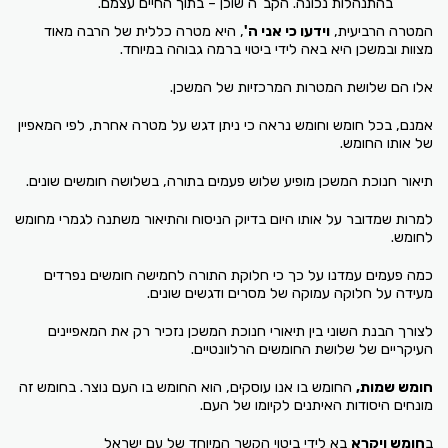
בהתנהלות נכונה. הקב"ה שוכן – בתוך החיים עצמם.
המטרה הרביעית,
וידעו כי אני ה'
, היא מטרה כללית של הרבה מאוד
מצוות ובמשכן היא באה לידי ביטוי ברמה גבוהה במיוחד.
אלו הם שלושת המטרות המרכזיות של המשכן.
אמנם, בכל חומש וחומש נראה כי ניתן דגש על מטרה אחרת, לפי המאפיין
של אותו החומש.
תיאור חנוכת המשכן מופיע שלוש פעמים בתורה, בשלושה חומשים שונים.
למרות שמדובר על אותו היום בדיוק הניסוח והתיאור משתנה לגמרי מחומש
לחומש.
כמה פעמים עמדנו על כך כי חלוקת התורה לחמישה חומשים נפרדים
מעידה על חלוקה עמוקה של מסרים ודגשים שונים.
לצורך הבנת השוני בין תיאורי חנוכת המשכן נזכיר רק את המאפיינים
העיקריים של שלושת החומשים הרלוונטיים.
חומש שמות,
החומש בו אנו עוסקים, הוא החומש בו העם נוצר. בחומש זה
מונחים היסודות האיתנים לקיומו של העם.
ב
חומש ויקרא
בא לידי ביטוי הקשר המיוחד של עם ישראל